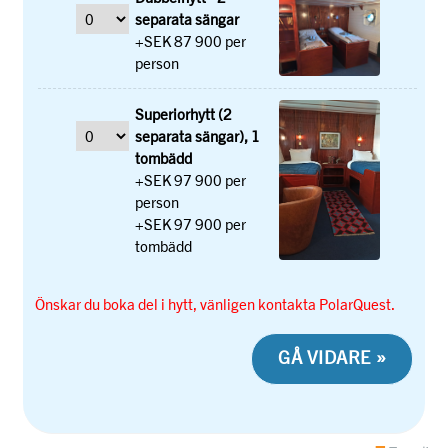
separata sängar
+SEK 87 900 per
person
Superiorhytt (2
separata sängar), 1
tombädd
+SEK 97 900 per
person
+SEK 97 900 per
tombädd
Önskar du boka del i hytt, vänligen kontakta PolarQuest.